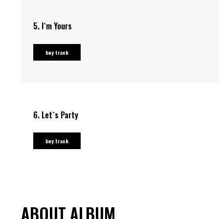
5.
I`m Yours
buy track
6.
Let`s Party
buy track
ABOUT ALBUM