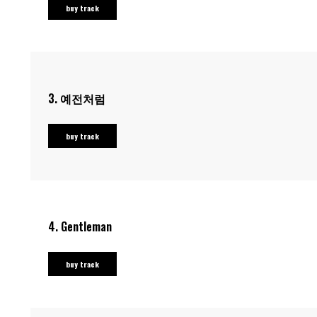
buy track
3.
예전처럼
buy track
4.
Gentleman
buy track