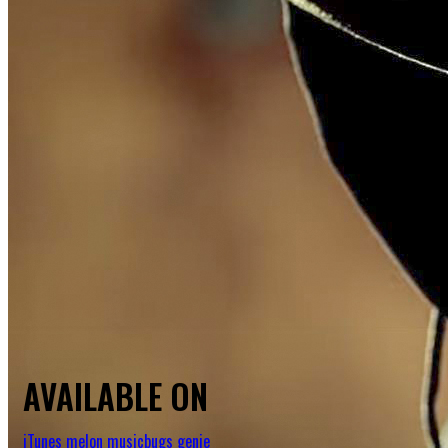
AVAILABLE ON
iTunes
melon
musicbugs
genie