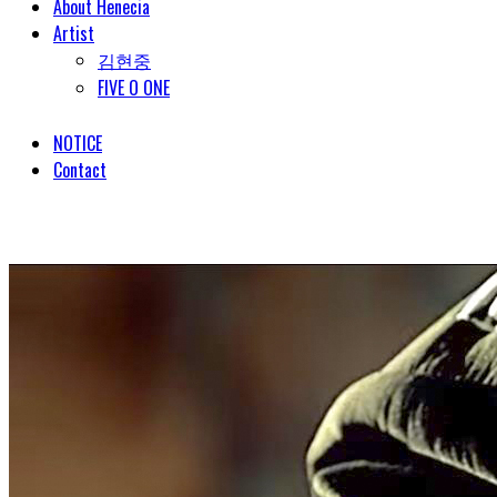
About Henecia
Artist
김현중
FIVE O ONE
NOTICE
Contact
© COPYRIGHT 2018 HENECIA INC. ALL RIGHTS RESERVED.