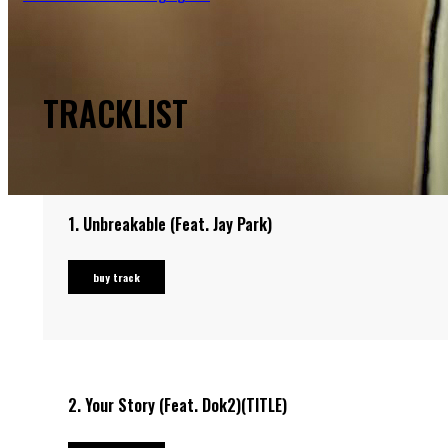
TRACKLIST
1.
Unbreakable (Feat. Jay Park)
buy track
2.
Your Story (Feat. Dok2)(TITLE)