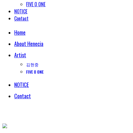
FIVE O ONE
NOTICE
Contact
Home
About Henecia
Artist
김현중
FIVE O ONE
NOTICE
Contact
© COPYRIGHT 2018 HENECIA INC. ALL RIGHTS RESERVED.