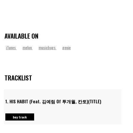
AVAILABLE ON
iTunes
melon
musicbugs
genie
TRACKLIST
1.
HIS HABIT (Feat. 김예림 Of 투개월, 칸토)(TITLE)
buy track