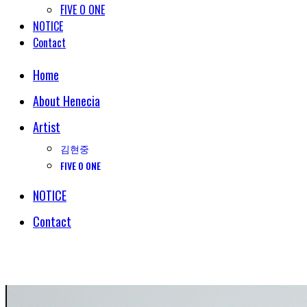
FIVE O ONE
NOTICE
Contact
Home
About Henecia
Artist
김현중
FIVE O ONE
NOTICE
Contact
© COPYRIGHT 2018 HENECIA INC. ALL RIGHTS RESERVED.