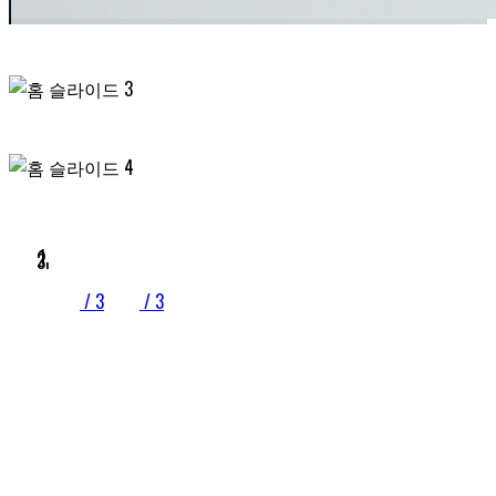
/ 3
/ 3