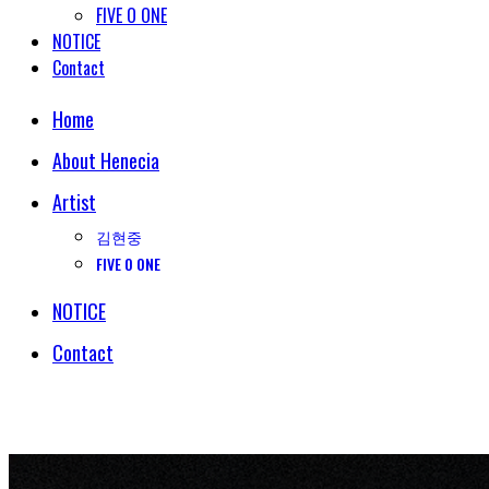
FIVE O ONE
NOTICE
Contact
Home
About Henecia
Artist
김현중
FIVE O ONE
NOTICE
Contact
© COPYRIGHT 2018 HENECIA INC. ALL RIGHTS RESERVED.