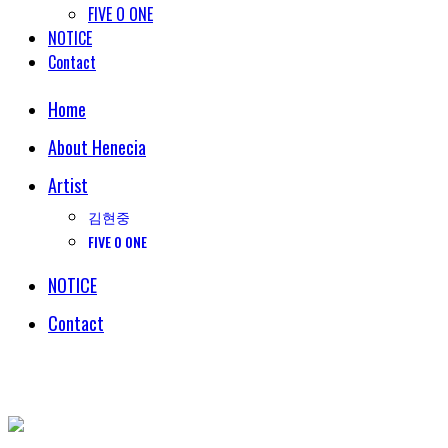
FIVE O ONE
NOTICE
Contact
Home
About Henecia
Artist
김현중
FIVE O ONE
NOTICE
Contact
© COPYRIGHT 2018 HENECIA INC. ALL RIGHTS RESERVED.