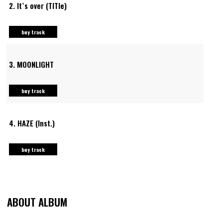
2.
It`s over (TlTle)
buy track
3.
MOONLIGHT
buy track
4.
HAZE (Inst.)
buy track
ABOUT ALBUM