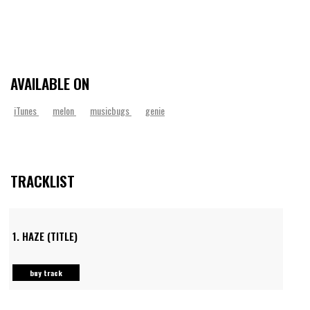
AVAILABLE ON
iTunes
melon
musicbugs
genie
TRACKLIST
1.
HAZE (TITLE)
buy track