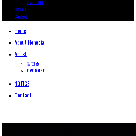
FIVE O ONE
NOTICE
Contact
Home
About Henecia
Artist
김현중
FIVE O ONE
NOTICE
Contact
© COPYRIGHT 2018 HENECIA INC. ALL RIGHTS RESERVED.