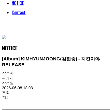
NOTICE
Contact
© COPYRIGHT 2018 HENECIA INC. ALL RIGHTS RESERVED.
NOTICE
[Album] KIMHYUNJOONG(김현중) - 치킨이야
RELEASE
작성자
관리자
작성일
2026-06-08 18:03
조회
715