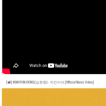
[📽] KIMHYUNJOONG(김현중) - 치킨이야 [Official Music Video]