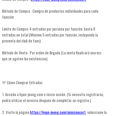
Método de Compra : Compra de productos individuales para cada
función
Límite de Compra: 4 entradas por persona por función, hasta 8
entradas en total (Máximo 5 entradas por función, incluyendo la
preventa del club de fans)
Método de Venta : Por orden de llegada (La venta finalizará una vez
que se agoten las existencias)
💚 Cómo Comprar Entradas
1. Acceda a hyun-joong.com e inicie sesión. (Si necesita registrarse,
podrá utilizar el servicio después de completar su registro.)
2. Visite la página
https://hyun-joong.com/miniconcert
, seleccione la