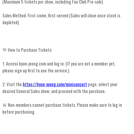
(Maximum 5 tickets per show, including Fan Club Pre-sale)
Sales Method: First-come, first-served (Sales will close once stock is
depleted)
💚 How to Purchase Tickets
1. Access hyun-joong.com and log in. (If you are not a member yet,
please sign up first to use the service.)
2. Visit the
https://hyun-joong.com/miniconcert
page, select your
desired General Sales show, and proceed with the purchase.
🚨 Non-members cannot purchase tickets. Please make sure to log in
before purchasing.