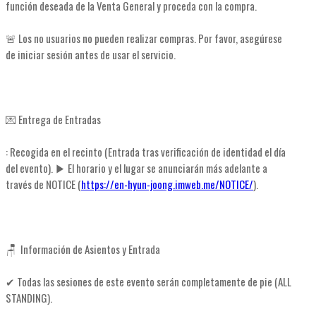
función deseada de la Venta General y proceda con la compra.
🚨 Los no usuarios no pueden realizar compras. Por favor, asegúrese
de iniciar sesión antes de usar el servicio.
💌 Entrega de Entradas
: Recogida en el recinto (Entrada tras verificación de identidad el día
del evento). ▶ El horario y el lugar se anunciarán más adelante a
través de NOTICE (
https://en-hyun-joong.imweb.me/NOTICE/
).
🪑 Información de Asientos y Entrada
✔ Todas las sesiones de este evento serán completamente de pie (ALL
STANDING).