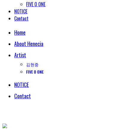
FIVE O ONE
NOTICE
Contact
Home
About Henecia
Artist
김현중
FIVE O ONE
NOTICE
Contact
© COPYRIGHT 2018 HENECIA INC. ALL RIGHTS RESERVED.