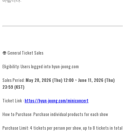
👽 General Ticket Sales
Eligibility: Users logged into hyun-joong.com
Sales Period:
May 28, 2026 (Thu) 12:00 ~ June 11, 2026 (Thu)
23:59 (KST)
Ticket Link :
https://hyun-joong.com/miniconcert
How to Purchase: Purchase individual products for each show
Purchase Limit: 4 tickets per person per show, up to 8 tickets in total