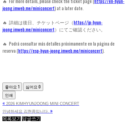
🔥 For more details, please check the ticket page (
https://en-hyun-
joong.imweb.me/miniconcert
) at a later date.
🔥 詳細は後日、チケットページ（
https://jp-hyun-
joong.imweb.me/miniconcert
）にてご確認ください。
🔥 Podrá consultar más detalles próximamente en la página de
reserva (
https://esp-hyun-joong.imweb.me/miniconcert
).
좋아요
1
싫어요
0
인쇄
«
2026 KIMHYUNJOONG MINI CONCERT
»
안녕하세요 김현중입니다.
목록보기
답글쓰기