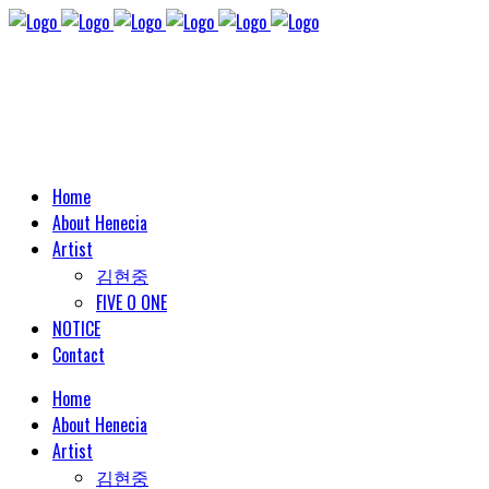
Home
About Henecia
Artist
김현중
FIVE O ONE
NOTICE
Contact
Home
About Henecia
Artist
김현중