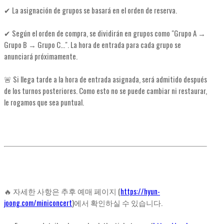
✔ La asignación de grupos se basará en el orden de reserva.
✔ Según el orden de compra, se dividirán en grupos como "Grupo A →
Grupo B → Grupo C...". La hora de entrada para cada grupo se
anunciará próximamente.
🚨 Si llega tarde a la hora de entrada asignada, será admitido después
de los turnos posteriores. Como esto no se puede cambiar ni restaurar,
le rogamos que sea puntual.
🔥 자세한 사항은 추후 예매 페이지 (
https://hyun-
joong.com/miniconcert
)에서 확인하실 수 있습니다.