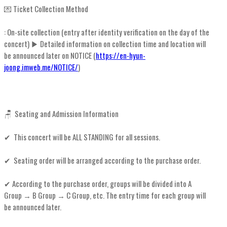
💌 Ticket Collection Method
: On-site collection (entry after identity verification on the day of the
concert) ▶ Detailed information on collection time and location will
be announced later on NOTICE (
https://en-hyun-
joong.imweb.me/NOTICE/
)
🪑 Seating and Admission Information
✔ This concert will be ALL STANDING for all sessions.
✔ Seating order will be arranged according to the purchase order.
✔ According to the purchase order, groups will be divided into A
Group → B Group → C Group, etc. The entry time for each group will
be announced later.