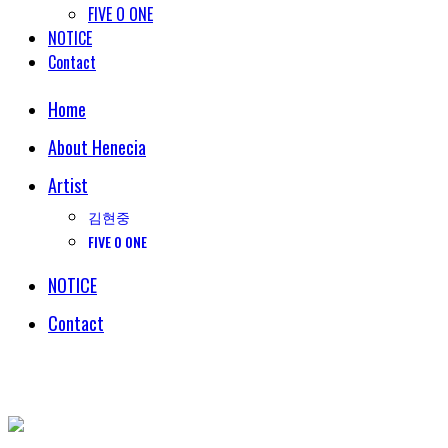
FIVE O ONE
NOTICE
Contact
Home
About Henecia
Artist
김현중
FIVE O ONE
NOTICE
Contact
© COPYRIGHT 2018 HENECIA INC. ALL RIGHTS RESERVED.