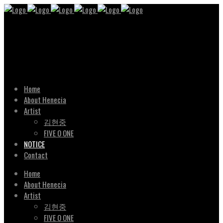
Home
About Henecia
Artist
김현중
FIVE O ONE
NOTICE
Contact
Home
About Henecia
Artist
김현중
FIVE O ONE