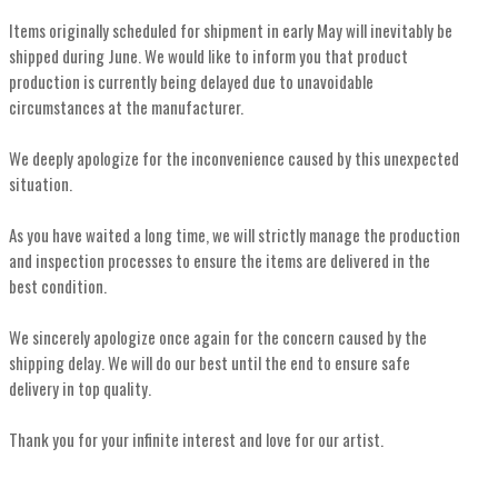
Items originally scheduled for shipment in early May will inevitably be
shipped during June. We would like to inform you that product
production is currently being delayed due to unavoidable
circumstances at the manufacturer.
We deeply apologize for the inconvenience caused by this unexpected
situation.
As you have waited a long time, we will strictly manage the production
and inspection processes to ensure the items are delivered in the
best condition.
We sincerely apologize once again for the concern caused by the
shipping delay. We will do our best until the end to ensure safe
delivery in top quality.
Thank you for your infinite interest and love for our artist.