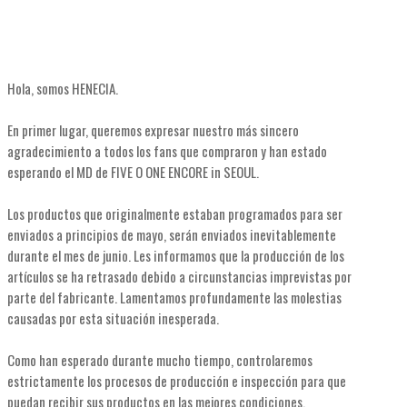
Hola, somos HENECIA.
En primer lugar, queremos expresar nuestro más sincero
agradecimiento a todos los fans que compraron y han estado
esperando el MD de FIVE O ONE ENCORE in SEOUL.
Los productos que originalmente estaban programados para ser
enviados a principios de mayo, serán enviados inevitablemente
durante el mes de junio. Les informamos que la producción de los
artículos se ha retrasado debido a circunstancias imprevistas por
parte del fabricante. Lamentamos profundamente las molestias
causadas por esta situación inesperada.
Como han esperado durante mucho tiempo, controlaremos
estrictamente los procesos de producción e inspección para que
puedan recibir sus productos en las mejores condiciones.