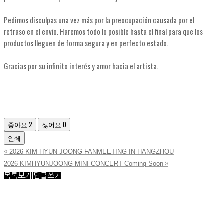
Pedimos disculpas una vez más por la preocupación causada por el
retraso en el envío. Haremos todo lo posible hasta el final para que los
productos lleguen de forma segura y en perfecto estado.
Gracias por su infinito interés y amor hacia el artista.
좋아요
2
싫어요
0
인쇄
«
2026 KIM HYUN JOONG FANMEETING IN HANGZHOU
»
2026 KIMHYUNJOONG MINI CONCERT Coming Soon
목록보기
답글쓰기