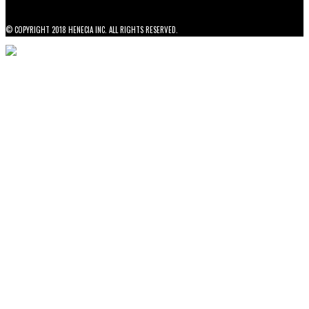
© COPYRIGHT 2018 HENECIA INC. ALL RIGHTS RESERVED.
NOTICE