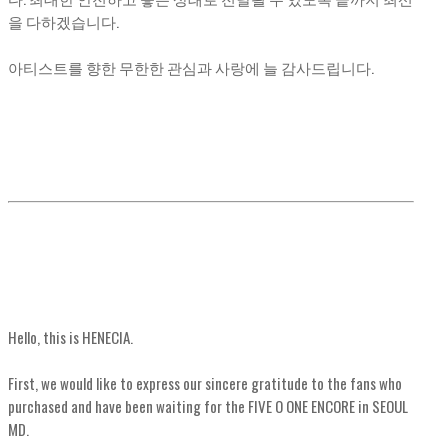
을 다하겠습니다.
아티스트를 향한 무한한 관심과 사랑에 늘 감사드립니다.
Hello, this is HENECIA.
First, we would like to express our sincere gratitude to the fans who
purchased and have been waiting for the FIVE O ONE ENCORE in SEOUL
MD.