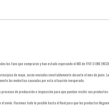
odos los fans que compraron y han estado esperando el MD de FIVE O ONE ENCO
incipios de mayo, serán enviados inevitablemente durante el mes de junio. Le
ente las molestias causadas por esta situación inesperada.
procesos de producción e inspección para que puedan recibir sus productos e
el envío. Haremos todo lo posible hasta el final para que los productos llegu