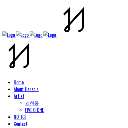
Home
About Henecia
Artist
김현중
FIVE O ONE
NOTICE
Contact