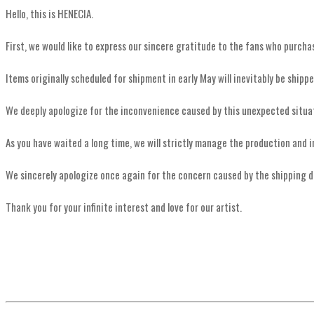
Hello, this is HENECIA.
First, we would like to express our sincere gratitude to the fans who purch
Items originally scheduled for shipment in early May will inevitably be shi
We deeply apologize for the inconvenience caused by this unexpected situa
As you have waited a long time, we will strictly manage the production and i
We sincerely apologize once again for the concern caused by the shipping dela
Thank you for your infinite interest and love for our artist.