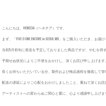
こんにちは、HENECIA（ヘネチア）です。
まず、「FIVE O ONE ENCORE in SEOUL MD」をご購
当初5月初旬に発送を予定しておりました商品ですが、やむを得
予期せぬ状況によりご不便をおかけし、深くお詫び申し上げます
長くお待ちいただいている分、製作および検品過程を徹底して管
配送の遅延によりご心配をおかけしましたこと、重ねて深くお詫
アーティストへの変わらぬご関心と愛に、心より感謝申し上げま