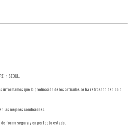
RE in SEOUL.
s informamos que la producción de los artículos se ha retrasado debido a
n las mejores condiciones.
en de forma segura y en perfecto estado.