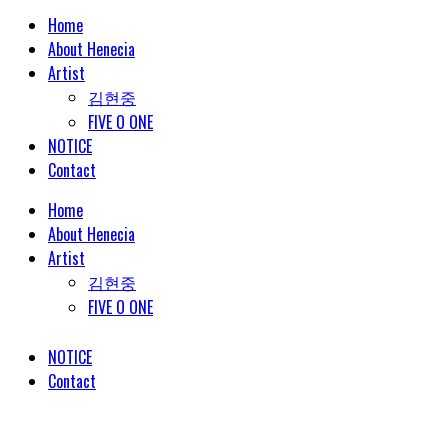
Home
About Henecia
Artist
김현중
FIVE O ONE
NOTICE
Contact
Home
About Henecia
Artist
김현중
FIVE O ONE
NOTICE
Contact
© COPYRIGHT 2018 HENECIA INC. ALL RIGHTS RESERVED.