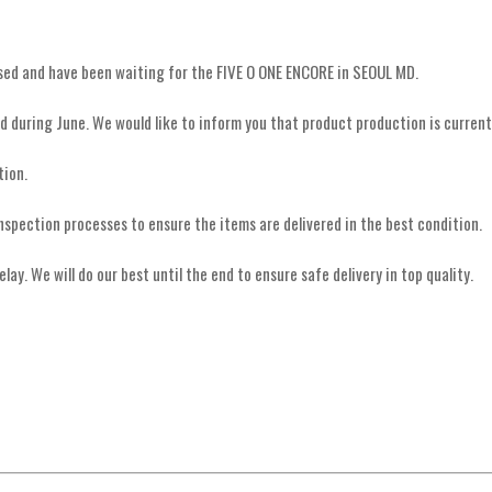
ased and have been waiting for the FIVE O ONE ENCORE in SEOUL MD.
pped during June. We would like to inform you that product production is curr
tion.
nspection processes to ensure the items are delivered in the best condition.
y. We will do our best until the end to ensure safe delivery in top quality.