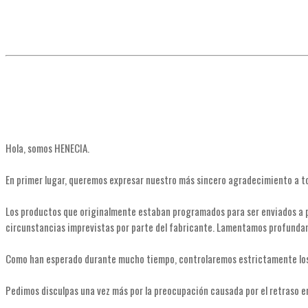
Hola, somos HENECIA.
En primer lugar, queremos expresar nuestro más sincero agradecimiento a t
Los productos que originalmente estaban programados para ser enviados a pr
circunstancias imprevistas por parte del fabricante. Lamentamos profundam
Como han esperado durante mucho tiempo, controlaremos estrictamente los 
Pedimos disculpas una vez más por la preocupación causada por el retraso en 