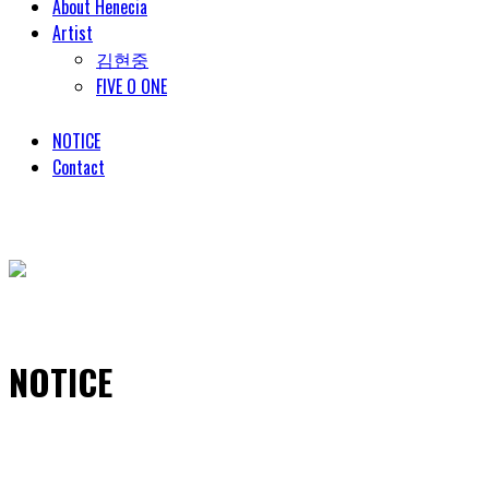
About Henecia
Artist
김현중
FIVE O ONE
NOTICE
Contact
© COPYRIGHT 2018 HENECIA INC. ALL RIGHTS RESERVED.
NOTICE