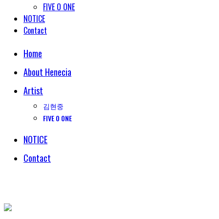
FIVE O ONE
NOTICE
Contact
Home
About Henecia
Artist
김현중
FIVE O ONE
NOTICE
Contact
© COPYRIGHT 2018 HENECIA INC. ALL RIGHTS RESERVED.