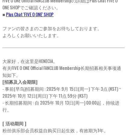
FIVE O ONE Official FANCLUB Membershipの詳細はPlus Chat FIVE O
ONE SHOPでご確認ください。
■
Plus Chat 'FIVE O ONE' SHOP
ファンの皆さまのご参加をお待ちしております。
よろしくお願いいたします。
大家好，在这里是HENECIA。
有关FIVE O ONE Official FANCLUB Membership长期招募相关事项通
知如下。
[招募及入会期限]
- 事前(早鸟)招募期间 : 2025年 9月 15日(周一) 下午 3点 (KST) ~
2025年 10月 12日(周日) 下午 11点 59分 (KST)
- 长期招募期间 : 自 2025年 10月 13日(周一) 00:00起，持续进
行。
[ 活动期间 ]
粉丝俱乐部会员权益自购买日起生效，有效期为1年。