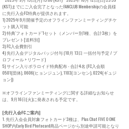
(KST)までにご入会完了となったFANCLUB Membershipの会員様
に先行入会FC特典が提供されます。
1) 2025年9月開催予定のオフラインファンミーティングチケ
ット購入可能
2) 特典'フォトカード'1セット（メンバー別1種、合計3枚）を
プレゼント[送料別]
3) FC入会費割引
4) 先行入会デジタルバッジ付与 (10月 13日 一括付与予定 / プ
ロフィール > リワード)
5) サイン入りポラロイド特典配布 - 合計4名 (FC入会順
0501(団体), 0606(ヒョンジュン), 1103(ヨンセン), 0224(ギュジ
ョン))
※オフラインファンミーティングに関する詳細なお知らせ
は、9月16日(火)に発表される予定です。
[先行入会FCご案内]
1. 先行入会会員対象フォトカード3種は、Plus Chat FIVE O ONE
SHOP内Early Bird Photocard商品ページから別途申請可能となり