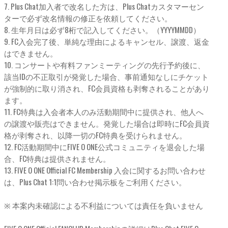
7. Plus Chat加入者で改名した方は、Plus Chatカスタマーセン
ターで必ず改名情報の修正を依頼してください。
8. 生年月日は必ず8桁で記入してください。（YYYYMMDD）
9. FC入会完了後、単純な理由によるキャンセル、譲渡、返金
はできません。
10. コンサートや有料ファンミーティングの先行予約後に、
該当IDの不正取引が発覚した場合、事前通知なしにチケット
が強制的に取り消され、FC会員資格も剥奪されることがあり
ます。
11. FC特典は入会者本人のみ活動期間中に提供され、他人へ
の譲渡や販売はできません。発覚した場合は即時にFC会員資
格が剥奪され、以降一切のFC特典を受けられません。
12. FC活動期間中にFIVE O ONE公式コミュニティを退会した場
合、FC特典は提供されません。
13. FIVE O ONE Official FC Membership 入会に関するお問い合わせ
は、Plus Chat 1:1問い合わせ掲示板をご利用ください。
※ 本案内未確認による不利益については責任を負いません