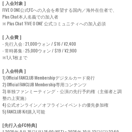
[ 入会対象 ]
FIVE O ONE公式FCへの入会を希望する国内／海外在住者で、
Plus Chat本人名義での加入者
※ Plus Chat 'FIVE O ONE' 公式コミュニティへの加入必須
[ 入会費 ]
- 先行入会 : 21,000ウォン / $16 / ¥2,400
- 常時募集 : 25,000ウォン / $19 / ¥2,900
※1人1枚まで
[ 入会特典 ]
1) Official FANCLUB Membershipデジタルカード発行
2) Official FANCLUB Membership専用コンテンツ
3) 単独ファンミーティング・公演の先行予約権（主催者と調
整の上実施）
4) 公式オンライン／オフラインイベントの優先参加権
5) FANCLUB Kit購入可能
[先行入会FC特典]
* 2025年 9月 15日(月) 15:00 (KST) ~ 2025年 10月 12日(日) 23:59