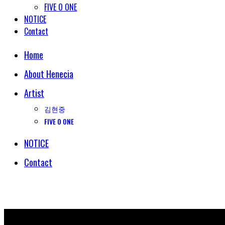
FIVE O ONE
NOTICE
Contact
Home
About Henecia
Artist
김현중
FIVE O ONE
NOTICE
Contact
© COPYRIGHT 2018 HENECIA INC. ALL RIGHTS RESERVED.