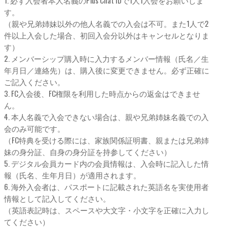
す。
（親や兄弟姉妹以外の他人名義での入会は不可。また1人で2
件以上入会した場合、初回入会分以外はキャンセルとなりま
す）
2. メンバーシップ購入時に入力するメンバー情報（氏名／生
年月日／連絡先）は、購入後に変更できません。必ず正確に
ご記入ください。
3. FC入会後、FC権限を利用した時点からの返金はできませ
ん。
4. 本人名義で入会できない場合は、親や兄弟姉妹名義での入
会のみ可能です。
（FC特典を受ける際には、家族関係証明書、親または兄弟姉
妹の身分証、自身の身分証を持参してください）
5. デジタル会員カード内の会員情報は、入会時に記入した情
報（氏名、生年月日）が適用されます。
6. 海外入会者は、パスポートに記載された英語名を実使用者
情報として記入してください。
（英語表記時は、スペースや大文字・小文字を正確に入力し
てください）