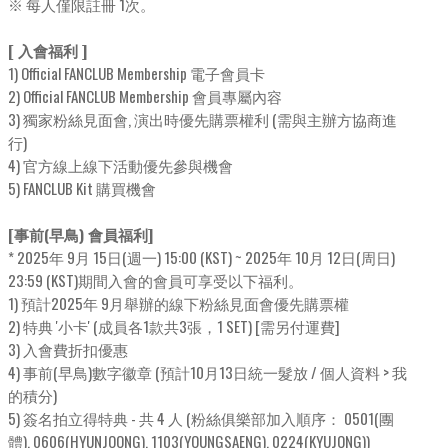
※ 每人僅限註冊 1次。
[ 入會福利 ]
1) Official FANCLUB Membership 電子會員卡
2) Official FANCLUB Membership 會員專屬內容
3) 獨家粉絲見面會, 演出時優先購票權利 (需與主辦方協商進
行)
4) 官方線上線下活動優先參與機會
5) FANCLUB Kit 購買機會
[事前(早鳥) 會員福利]
* 2025年 9月 15日(週一) 15:00 (KST) ~ 2025年 10月 12日(周日)
23:59 (KST)期間入會的會員可享受以下福利。
1) 預計2025年 9月舉辦的線下粉絲見面會優先購票權
2) 特典 '小卡' (成員各1款共3張，1 SET) [需另付運費]
3) 入會費折扣優惠
4) 事前(早鳥)數字徽章 (預計10月13日統一髮放 / 個人資料 > 我
的積分)
5) 簽名拍立得特典 - 共 4 人 (粉絲俱樂部加入順序： 0501(團
體), 0606(HYUNJOONG), 1103(YOUNGSAENG), 0224(KYUJONG))