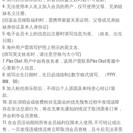
4. 无法使用本人名义加入会员的用户，仅可使用父母、兄弟姐
妹名义注册。
(但该会员领取福利时，需携带家庭关系证明、父母或兄弟姐
妹身份证及本人身份证)
5. 电子会员卡上的信息以注册时填写信息为准。（姓名、出生
日期）
6. 海外用户需填写护照上明示的英文名。
(填写英文姓名时，请注意空格与大小写)
7. Plus Chat 用户中如有改名者，该用户需联系Plus Chat客服中
心更新个人信息。
8. 填写出生日期时，生日必须按8位数字格式填写。（YYYY、
MM、DD）
9. 加入粉丝俱乐部后，不得以个人原因及单纯变心转让/退
款。
10. 若在演唱会或收费粉丝见面会的优先预售过程中发现该ID
存在非法交易行为，将在无事先通知的情况下取消票务订单，
并会剥夺会员资格。
11. 在会员活动期间所有会员福利仅限本人使用, 不可转让或出
售，一旦发现违规情况将立即取消会员资格，且今后无法享受