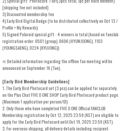
2) Special gift: 'Photocard' 1 set(3pcs total, 1pc per each member)
[shipping fee not included]
3) Discounted membership fee
4) Early Bird Digital Badge (to be distributed collectively on Oct 13 /
Profile > My Rewards)
5) Signed Polaroid special gift - 4 winners in total (based on fanclub
registration order: 0501 (group), 0606 (HYUNJOONG), 1103
(YOUNGSAENG), 0224 (KYUJONG))
※ Detailed information regarding the offline fan meeting will be
announced on September 16 (Tue).
[Early Bird Membership Guidelines]
1. The Early Bird Photocard set (3 pcs) can be applied for separately
on the Plus Chat FIVE O ONE SHOP Early Bird Photocard product page.
(Maximum 1 application per person/ID)
2. Only those who have completed FIVE O ONE Official FANCLUB
Membership registration by Oct 12, 2025 23:59 (KST) are eligible to
apply for the Early Bird Photocard until Oct 19, 2025 23:59 (KST).
3. For overseas shipping, all delivery details including recipient