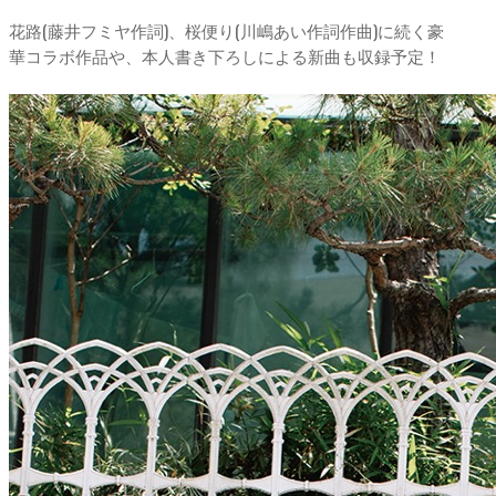
花路(藤井フミヤ作詞)、桜便り(川嶋あい作詞作曲)に続く豪
華コラボ作品や、本人書き下ろしによる新曲も収録予定！