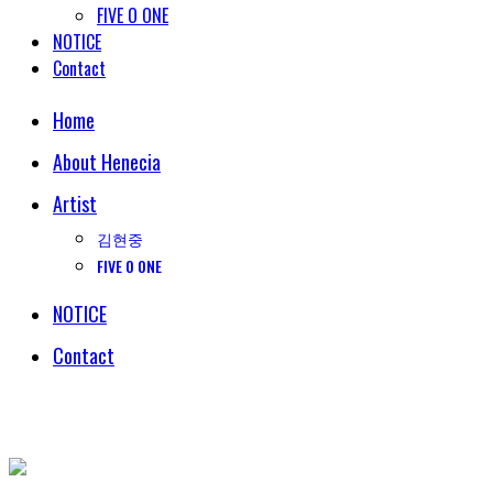
FIVE O ONE
NOTICE
Contact
Home
About Henecia
Artist
김현중
FIVE O ONE
NOTICE
Contact
© COPYRIGHT 2018 HENECIA INC. ALL RIGHTS RESERVED.