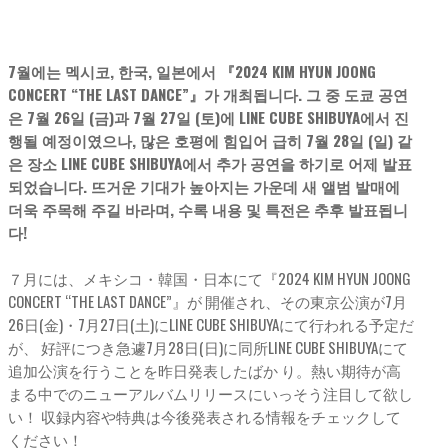
7월에는 멕시코, 한국, 일본에서 『2024 KIM HYUN JOONG
CONCERT “THE LAST DANCE”』가 개최됩니다. 그 중 도쿄 공연
은 7월 26일 (금)과 7월 27일 (토)에 LINE CUBE SHIBUYA에서 진
행될 예정이였으나, 많은 호평에 힘입어 급히 7월 28일 (일) 같
은 장소 LINE CUBE SHIBUYA에서 추가 공연을 하기로 어제 발표
되었습니다. 뜨거운 기대가 높아지는 가운데 새 앨범 발매에
더욱 주목해 주길 바라며, 수록 내용 및 특전은 추후 발표됩니
다!
７月には、メキシコ・韓国・日本にて『2024 KIM HYUN JOONG
CONCERT “THE LAST DANCE”』が 開催され、その東京公演が7月
26日(金)・7月27日(土)にLINE CUBE SHIBUYAにて行われる予定だ
が、 好評につき急遽7月28日(日)に同所LINE CUBE SHIBUYAにて
追加公演を行うことを昨日発表したばか り。熱い期待が高
まる中でのニューアルバムリリースにいっそう注目して欲し
い！ 収録内容や特典は今後発表される情報をチェックして
ください！