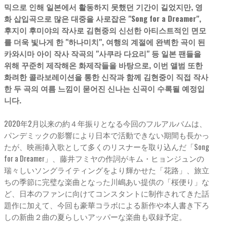
믹으로 인해 일본에서 활동하지 못했던 기간이 길었지만, 영
화 삽입곡으로 많은 대중을 사로잡은 "Song for a Dreamer",
후지이 후미야의 작사로 김현중의 신선한 아티스트적인 면모
를 더욱 빛나게 한 "하나미치", 여행의 계절에 완벽한 곡이 된
카와시마 아이 작사 작곡의 "사쿠라 다요리" 등 일본 팬들을
위해 꾸준히 제작해온 화제작들을 바탕으로, 이번 앨범 또한
화려한 콜라보레이션을 통한 신작과 함께 김현중이 직접 작사
한 두 곡의 여름 느낌이 묻어진 신나는 신곡이 수록될 예정입
니다.
2020年2月以来の約４年振りとなる今回のフルアルバムは、
パンデミックの影響により日本で活動できない期間も長かっ
たが、映画挿入歌として多くのリスナーを取り込んだ「Song
for a Dreamer」、藤井フミヤの作詞がキム・ヒョンジュンの
瑞々しいソングライティングをより輝かせた「花路」、旅立
ちの季節に完璧な楽曲となった川嶋あい提供の「桜便り」な
ど、日本のファンに向けてコンスタントに制作されてきた話
題作に加えて、今回も豪華コラボによる新作や本人書き下ろ
しの新曲２曲の夏らしいアッパーな楽曲も収録予定。