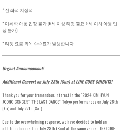
* 전 좌석 지정석
* 미취학 아동 입장 불가 (6세 이상 티켓 필요, 5세 이하 아동 입
장 불가)
* 티켓 요금 외에 수수료가 발생합니다.
Urgent Announcement!
Additional Concert on July 28th (Sun) at LINE CUBE SHIBUYA!
Thank you for your tremendous interest in the "2024 KIM HYUN
JOONG CONCERT 'THE LAST DANCE'" Tokyo performances on July 26th
(Fri) and July 27th (Sat).
Due to the overwhelming response, we have decided to hold an
additional concert on July 28th (Sun) at the same venue, LINE CUBE