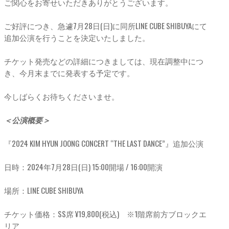
ご関心をお寄せいただきありがとうございます。
ご好評につき、急遽7月28日(日)に同所LINE CUBE SHIBUYAにて
追加公演を行うことを決定いたしました。
チケット発売などの詳細につきましては、現在調整中につ
き、今月末までに発表する予定です。
今しばらくお待ちくださいませ。
＜公演概要＞
『2024 KIM HYUN JOONG CONCERT “THE LAST DANCE”』追加公演
日時：2024年7月28日(日) 15:00開場 / 16:00開演
場所：LINE CUBE SHIBUYA
チケット価格：SS席 ¥19,800(税込) ※1階席前方ブロックエ
リア