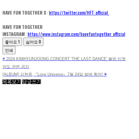
HAVE FUN TOGETHER X
:
https://twitter.com/HFT_official_
HAVE FUN TOGETHER
INSTAGRAM
:
https://www.instagram.com/havefuntogether_official
좋아요
1
싫어요
0
인쇄
«
2024 KIMHYUNJOONG CONCERT 'THE LAST DANCE' 불법 티켓
양도 관련 공지
»
[ALBUM] 김현중,『Love Universe』7월 24일 발매 확정!
목록보기
답글쓰기