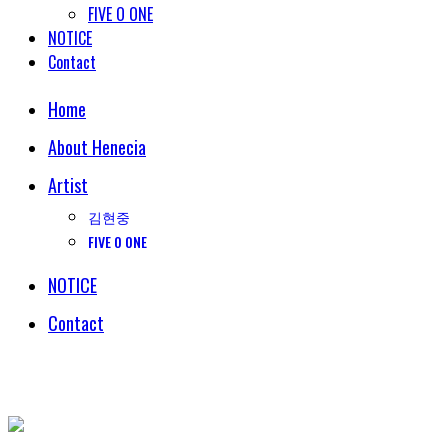
FIVE O ONE
NOTICE
Contact
Home
About Henecia
Artist
김현중
FIVE O ONE
NOTICE
Contact
© COPYRIGHT 2018 HENECIA INC. ALL RIGHTS RESERVED.