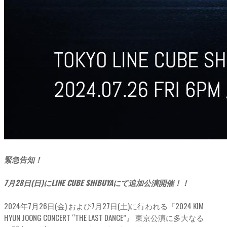
緊急告知！
7月28日(日)にLINE CUBE SHIBUYAにて追加公演開催！！
2024年7月26日(金) および7月27日(土)に行われる『2024 KIM
HYUN JOONG CONCERT “THE LAST DANCE”』 東京公演に多大なる