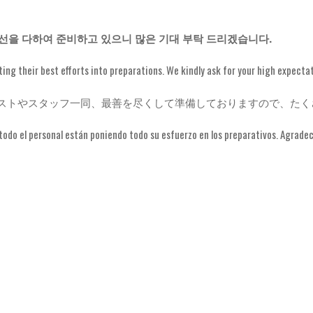
선을 다하여 준비하고 있으니 많은 기대 부탁 드리겠습니다.
tting their best efforts into preparations. We kindly ask for your high expecta
ストやスタッフ一同、最善を尽くして準備しておりますので、たく
 todo el personal están poniendo todo su esfuerzo en los preparativos. Agrad