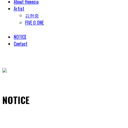
About Henecia
Artist
김현중
FIVE O ONE
NOTICE
Contact
© COPYRIGHT 2018 HENECIA INC. ALL RIGHTS RESERVED.
NOTICE