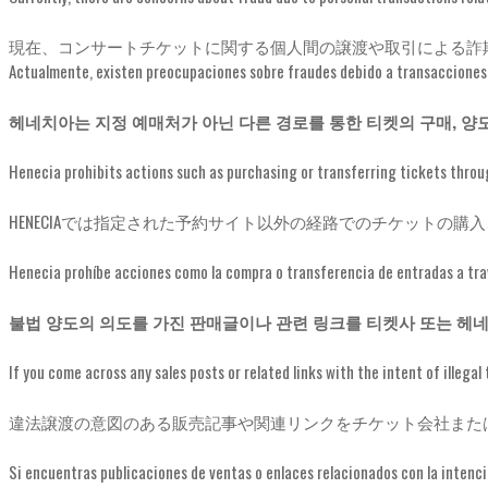
現在、コンサートチケットに関する個人間の譲渡や取引による詐
Actualmente, existen preocupaciones sobre fraudes debido a transacciones p
헤네치아는 지정 예매처가 아닌 다른 경로를 통한 티켓의 구매, 양
Henecia prohibits actions such as purchasing or transferring tickets thro
HENECIAでは指定された予約サイト以外の経路でのチケットの
Henecia prohíbe acciones como la compra o transferencia de entradas a tra
불법 양도의 의도를 가진 판매글이나 관련 링크를 티켓사 또는 헤네
If you come across any sales posts or related links with the intent of illeg
違法譲渡の意図のある販売記事や関連リンクをチケット会社または
Si encuentras publicaciones de ventas o enlaces relacionados con la intención