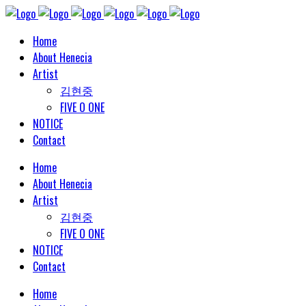
Home
About Henecia
Artist
김현중
FIVE O ONE
NOTICE
Contact
Home
About Henecia
Artist
김현중
FIVE O ONE
NOTICE
Contact
Home