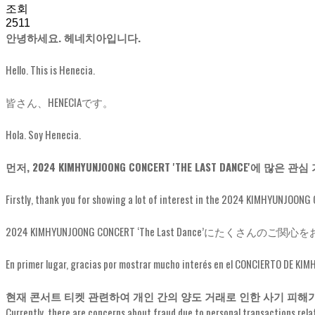
조회
2511
안녕하세요. 헤네치아입니다.
Hello. This is Henecia.
皆さん、HENECIAです。
Hola. Soy Henecia.
먼저, 2024 KIMHYUNJOONG CONCERT 'THE LAST DANCE'에 
Firstly, thank you for showing a lot of interest in the 2024 KIMHYUNJOONG
2024 KIMHYUNJOONG CONCERT ‘The Last Dance’に
En primer lugar, gracias por mostrar mucho interés en el CONCIERTO DE K
현재 콘서트 티켓 관련하여 개인 간의 양도 거래로 인한 사기 피해
Currently, there are concerns about fraud due to personal transactions rela