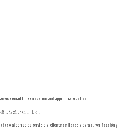
service email for verification and appropriate action.
認後に対処いたします。
das o al correo de servicio al cliente de Henecia para su verificación y