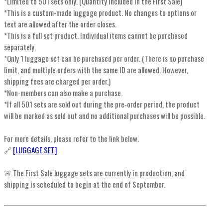
*Limited to 501 sets only. (Quantity included in the First Sale)
*This is a custom-made luggage product. No changes to options or
text are allowed after the order closes.
*This is a full set product. Individual items cannot be purchased
separately.
*Only 1 luggage set can be purchased per order. (There is no purchase
limit, and multiple orders with the same ID are allowed. However,
shipping fees are charged per order.)
*Non-members can also make a purchase.
*If all 501 sets are sold out during the pre-order period, the product
will be marked as sold out and no additional purchases will be possible.
For more details, please refer to the link below.
🔗
[LUGGAGE SET]
🚨 The First Sale luggage sets are currently in production, and
shipping is scheduled to begin at the end of September.