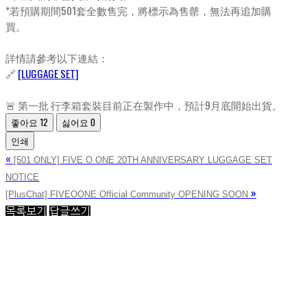
*若預購期間501套全數售完，將標示為售罄，無法再追加購
買。
詳情請參考以下連結：
🔗
[LUGGAGE SET]
🚨 第一批 行李箱套裝目前正在製作中，預計9月底開始出貨。
좋아요
12
싫어요
0
인쇄
«
[501 ONLY] FIVE O ONE 20TH ANNIVERSARY LUGGAGE SET
NOTICE
»
[PlusChat] FIVEOONE Official Community OPENING SOON
목록보기
답글쓰기