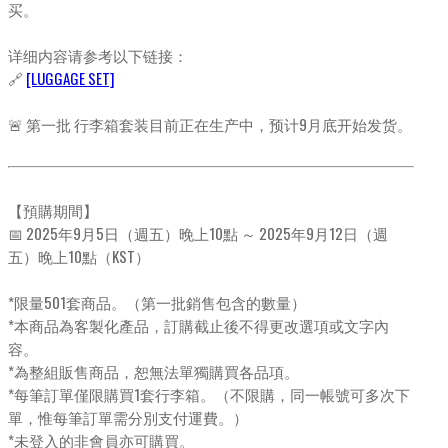
买。
详细内容请参考以下链接：
🔗
[LUGGAGE SET]
🚨 第一批 行李箱套装目前正在生产中，预计9月底开始发货。
【預購期間】
📅 2025年9月5日（週五）晚上10點 ～ 2025年9月12日（週
五）晚上10點（KST）
*限量501套商品。（第一批銷售包含的數量）
*本商品為客製化產品，訂購截止後不得更改選項或文字內
容。
*為整組販售商品，恕無法單獨購買各品項。
*每筆訂單僅限購買1套行李箱。（不限購，同一帳號可多次下
單，惟每筆訂單需分別支付運費。）
*未登入的非會員亦可購買。