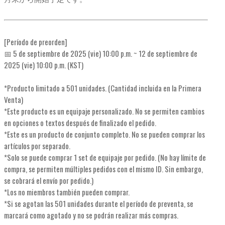
[Período de preorden]
📅 5 de septiembre de 2025 (vie) 10:00 p.m. ~ 12 de septiembre de
2025 (vie) 10:00 p.m. (KST)
*Producto limitado a 501 unidades. (Cantidad incluida en la Primera
Venta)
*Este producto es un equipaje personalizado. No se permiten cambios
en opciones o textos después de finalizado el pedido.
*Este es un producto de conjunto completo. No se pueden comprar los
artículos por separado.
*Solo se puede comprar 1 set de equipaje por pedido. (No hay límite de
compra, se permiten múltiples pedidos con el mismo ID. Sin embargo,
se cobrará el envío por pedido.)
*Los no miembros también pueden comprar.
*Si se agotan las 501 unidades durante el período de preventa, se
marcará como agotado y no se podrán realizar más compras.