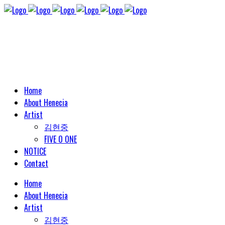
Home
About Henecia
Artist
김현중
FIVE O ONE
NOTICE
Contact
Home
About Henecia
Artist
김현중