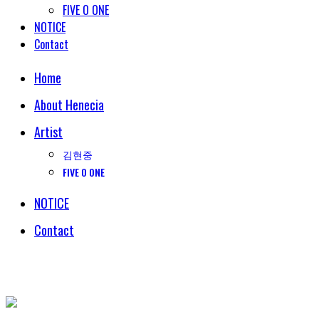
FIVE O ONE
NOTICE
Contact
Home
About Henecia
Artist
김현중
FIVE O ONE
NOTICE
Contact
© COPYRIGHT 2018 HENECIA INC. ALL RIGHTS RESERVED.