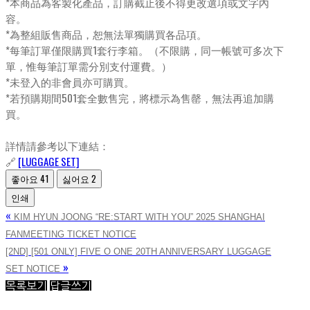
*本商品為客製化產品，訂購截止後不得更改選項或文字內
容。
*為整組販售商品，恕無法單獨購買各品項。
*每筆訂單僅限購買1套行李箱。（不限購，同一帳號可多次下
單，惟每筆訂單需分別支付運費。）
*未登入的非會員亦可購買。
*若預購期間501套全數售完，將標示為售罄，無法再追加購
買。
詳情請參考以下連結：
🔗
[LUGGAGE SET]
좋아요
41
싫어요
2
인쇄
«
KIM HYUN JOONG “RE:START WITH YOU” 2025 SHANGHAI
FANMEETING TICKET NOTICE
[2ND] [501 ONLY] FIVE O ONE 20TH ANNIVERSARY LUGGAGE
»
SET NOTICE
목록보기
답글쓰기