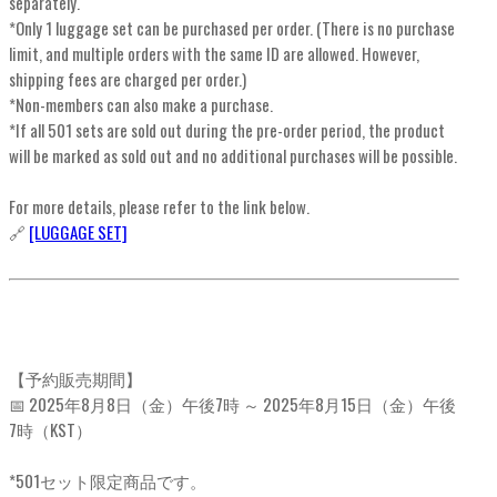
separately.
*Only 1 luggage set can be purchased per order. (There is no purchase
limit, and multiple orders with the same ID are allowed. However,
shipping fees are charged per order.)
*Non-members can also make a purchase.
*If all 501 sets are sold out during the pre-order period, the product
will be marked as sold out and no additional purchases will be possible.
For more details, please refer to the link below.
🔗
[LUGGAGE SET]
【予約販売期間】
📅 2025年8月8日（金）午後7時 ～ 2025年8月15日（金）午後
7時（KST）
*501セット限定商品です。