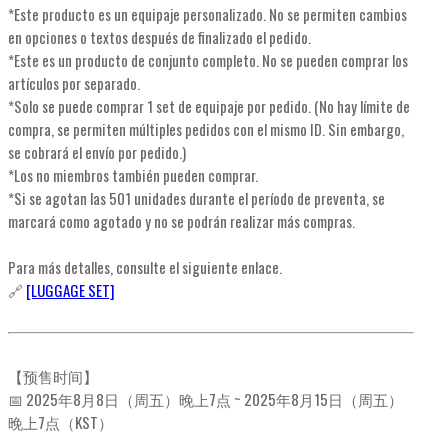
*Este producto es un equipaje personalizado. No se permiten cambios
en opciones o textos después de finalizado el pedido.
*Este es un producto de conjunto completo. No se pueden comprar los
artículos por separado.
*Solo se puede comprar 1 set de equipaje por pedido. (No hay límite de
compra, se permiten múltiples pedidos con el mismo ID. Sin embargo,
se cobrará el envío por pedido.)
*Los no miembros también pueden comprar.
*Si se agotan las 501 unidades durante el período de preventa, se
marcará como agotado y no se podrán realizar más compras.
Para más detalles, consulte el siguiente enlace.
🔗
[LUGGAGE SET]
【预售时间】
📅 2025年8月8日（周五）晚上7点 ~ 2025年8月15日（周五）
晚上7点（KST）