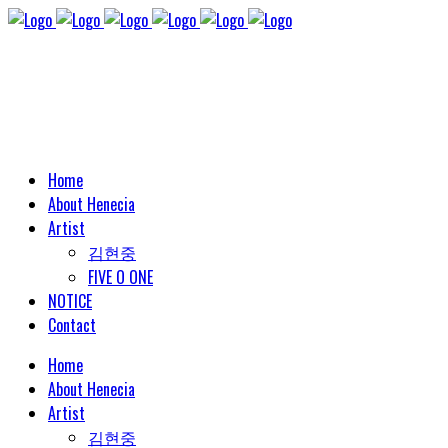
Home
About Henecia
Artist
김현중
FIVE O ONE
NOTICE
Contact
Home
About Henecia
Artist
김현중