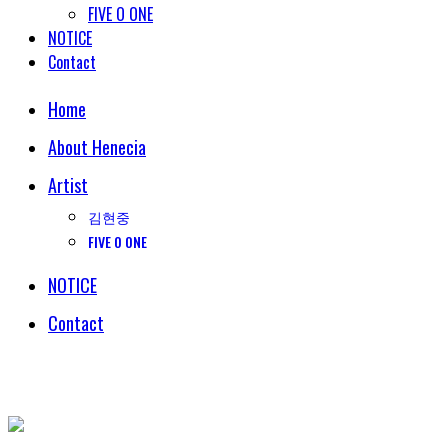
FIVE O ONE
NOTICE
Contact
Home
About Henecia
Artist
김현중
FIVE O ONE
NOTICE
Contact
© COPYRIGHT 2018 HENECIA INC. ALL RIGHTS RESERVED.