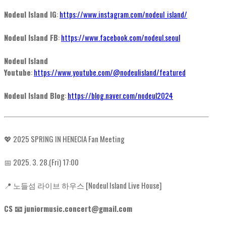
Nodeul Island IG
:
https://www.instagram.com/nodeul_island/
Nodeul Island FB
:
https://www.facebook.com/nodeul.seoul
Nodeul Island
Youtube
:
https://www.youtube.com/@nodeulisland/featured
Nodeul Island Blog
:
https://blog.naver.com/nodeul2024
💖 2025 SPRING IN HENECIA Fan Meeting
📅 2025. 3. 28.(Fri) 17:00
📍 노들섬 라이브 하우스 [Nodeul Island Live House]
CS 📧 juniormusic.concert@gmail.com