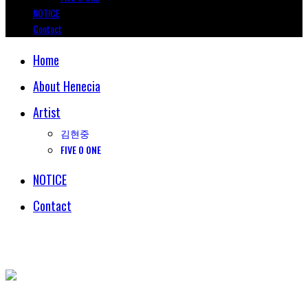
NOTICE
Contact
Home
About Henecia
Artist
김현중
FIVE O ONE
NOTICE
Contact
© COPYRIGHT 2018 HENECIA INC. ALL RIGHTS RESERVED.