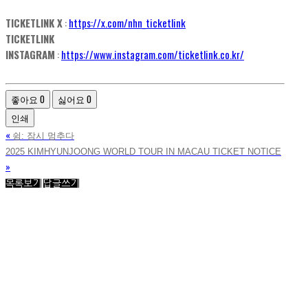
TICKETLINK X
:
https://x.com/nhn_ticketlink
TICKETLINK
INSTAGRAM
:
https://www.instagram.com/ticketlink.co.kr/
좋아요
0
싫어요
0
인쇄
«
쉼: 잠시 멈추다
2025 KIMHYUNJOONG WORLD TOUR IN MACAU TICKET NOTICE
»
목록보기
답글쓰기