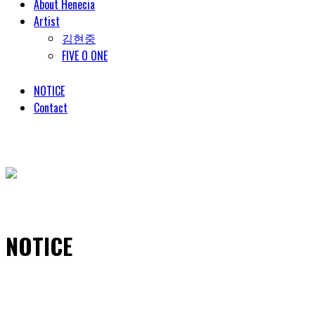
About Henecia
Artist
김현중
FIVE O ONE
NOTICE
Contact
© COPYRIGHT 2018 HENECIA INC. ALL RIGHTS RESERVED.
NOTICE