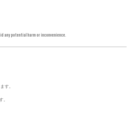
oid any potential harm or inconvenience.
なります。
す。