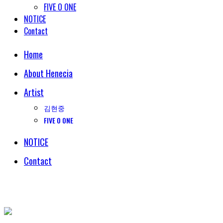
FIVE O ONE
NOTICE
Contact
Home
About Henecia
Artist
김현중
FIVE O ONE
NOTICE
Contact
© COPYRIGHT 2018 HENECIA INC. ALL RIGHTS RESERVED.