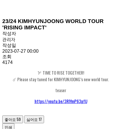
23/24 KIMHYUNJOONG WORLD TOUR
'RISING IMPACT'
작성자
관리자
작성일
2023-07-27 00:00
조회
4174
🏹 TIME TO RISE TOGETHER!
☄️ Please stay tuned for KIMHYUNJOONG’s new world tour.
teaser
https://youtu.be/3RlYmP63pfU
좋아요
59
싫어요
17
인쇄