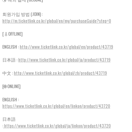
회원가입 방법 (JOIN) :
http://m.ticketlink.co.kr/global/en/my/purchaseGuide?step=0
[🎸OFFLINE]
ENGLISH :
http://www.ticketlink.co.kr/global/en/product/43719
日本語 :
http://www.ticketlink.co.kr/global/ja/product/43719
中文 :
http://www.ticketlink.co.kr/global/zh/product/43719
[🌐 ONLINE]
ENGLISH :
https://www.ticketlink.co.kr/global/en/linkon/product/43720
日本語
:
https://www.ticketlink.co.kr/global/ja/linkon/product/43720