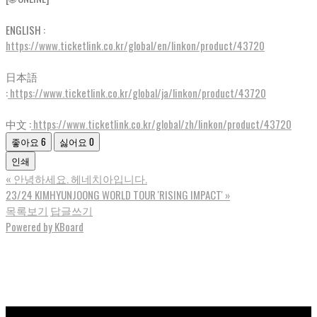
ENGLISH :
https://www.ticketlink.co.kr/global/en/linkon/product/43720
日本語
:
https://www.ticketlink.co.kr/global/ja/linkon/product/43720
中文 :
https://www.ticketlink.co.kr/global/zh/linkon/product/43720
좋아요
6
싫어요
0
인쇄
«
안녕하세요. 헤네치아입니다.
23/24 KIMHYUNJOONG WORLD TOUR 'RISING IMPACT'
»
목록보기
답글쓰기
Powered by KBoard