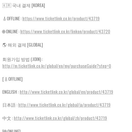
🇰🇷 국내 결제 [KOREA]
🎸OFFLINE :
https://www.ticketlink.co.kr/product/43719
🌐 ONLINE :
https://www.ticketlink.co.kr/linkon/product/43720
🌎 해외 결제 [GLOBAL]
회원가입 방법 (JOIN) :
http://m.ticketlink.co.kr/global/en/my/purchaseGuide?step=0
[🎸OFFLINE]
ENGLISH :
http://www.ticketlink.co.kr/global/en/product/43719
日本語 :
http://www.ticketlink.co.kr/global/ja/product/43719
中文 :
http://www.ticketlink.co.kr/global/zh/product/43719
[🌐 ONLINE]