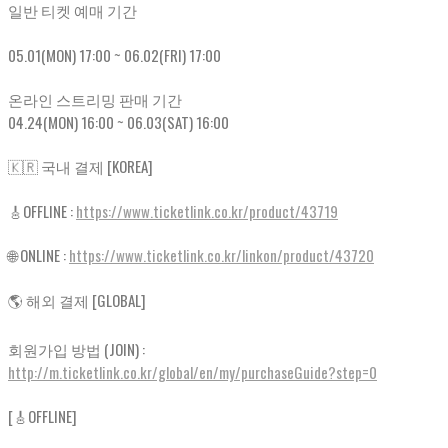
일반 티켓 예매 기간
05.01(MON) 17:00 ~ 06.02(FRI) 17:00
온라인 스트리밍 판매 기간
04.24(MON) 16:00 ~ 06.03(SAT) 16:00
🇰🇷 국내 결제 [KOREA]
🎸OFFLINE :
https://www.ticketlink.co.kr/product/43719
🌐 ONLINE :
https://www.ticketlink.co.kr/linkon/product/43720
🌎 해외 결제 [GLOBAL]
회원가입 방법 (JOIN) :
http://m.ticketlink.co.kr/global/en/my/purchaseGuide?step=0
[🎸OFFLINE]