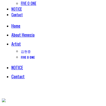
FIVE O ONE
NOTICE
Contact
Home
About Henecia
Artist
김현중
FIVE O ONE
NOTICE
Contact
© COPYRIGHT 2018 HENECIA INC. ALL RIGHTS RESERVED.