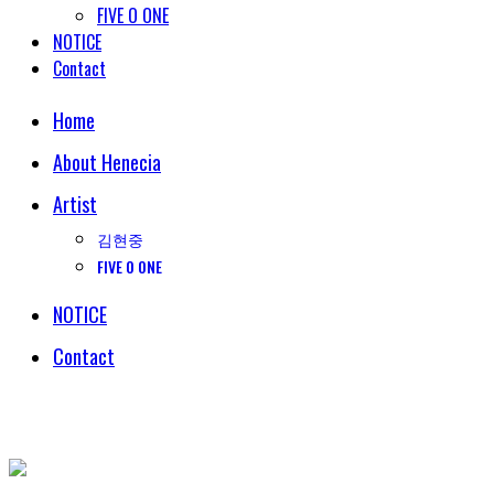
FIVE O ONE
NOTICE
Contact
Home
About Henecia
Artist
김현중
FIVE O ONE
NOTICE
Contact
© COPYRIGHT 2018 HENECIA INC. ALL RIGHTS RESERVED.