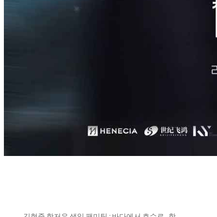
김현중 항저우 생일 팬미팅 : 바다에서 호수로 , 항