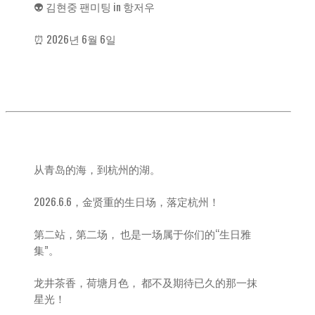
👽 김현중 팬미팅 in 항저우
⏰ 2026년 6월 6일
从青岛的海，到杭州的湖。
2026.6.6，金贤重的生日场，落定杭州！
第二站，第二场， 也是一场属于你们的“生日雅
集”。
龙井茶香，荷塘月色， 都不及期待已久的那一抹
星光！