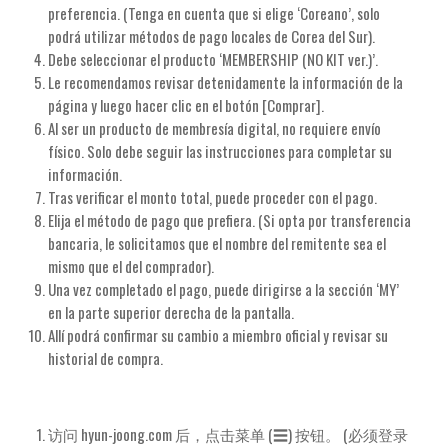
preferencia. (Tenga en cuenta que si elige ‘Coreano’, solo
podrá utilizar métodos de pago locales de Corea del Sur).
Debe seleccionar el producto ‘MEMBERSHIP (NO KIT ver.)’.
Le recomendamos revisar detenidamente la información de la
página y luego hacer clic en el botón [Comprar].
Al ser un producto de membresía digital, no requiere envío
físico. Solo debe seguir las instrucciones para completar su
información.
Tras verificar el monto total, puede proceder con el pago.
Elija el método de pago que prefiera. (Si opta por transferencia
bancaria, le solicitamos que el nombre del remitente sea el
mismo que el del comprador).
Una vez completado el pago, puede dirigirse a la sección ‘MY’
en la parte superior derecha de la pantalla.
Allí podrá confirmar su cambio a miembro oficial y revisar su
historial de compra.
访问 hyun-joong.com 后，点击菜单 (☰) 按钮。 (必须登录