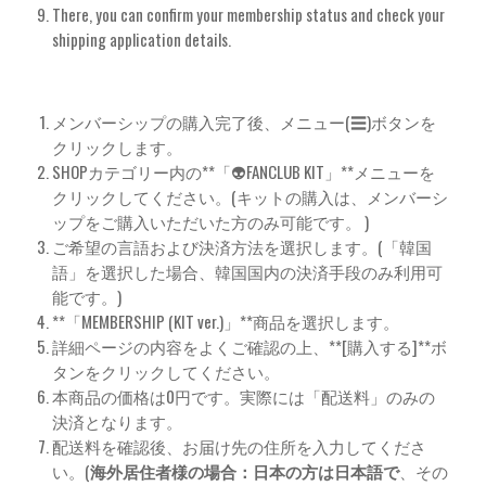
There, you can confirm your membership status and check your
shipping application details.
メンバーシップの購入完了後、メニュー(☰)ボタンを
クリックします。
SHOPカテゴリー内の**「👽FANCLUB KIT」**メニューを
クリックしてください。(キットの購入は、メンバーシ
ップをご購入いただいた方のみ可能です。 )
ご希望の言語および決済方法を選択します。(「韓国
語」を選択した場合、韓国国内の決済手段のみ利用可
能です。)
**「MEMBERSHIP (KIT ver.)」**商品を選択します。
詳細ページの内容をよくご確認の上、**[購入する]**ボ
タンをクリックしてください。
本商品の価格は0円です。実際には「配送料」のみの
決済となります。
配送料を確認後、お届け先の住所を入力してくださ
い。(
海外居住者様の場合：日本の方は日本語で
、その