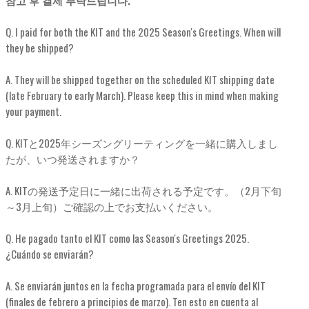
Q. I paid for both the KIT and the 2025 Season's Greetings. When will
they be shipped?
A. They will be shipped together on the scheduled KIT shipping date
(late February to early March). Please keep this in mind when making
your payment.
Q. KITと2025年シーズングリーティングを一緒に購入しまし
たが、いつ発送されますか？
A. KITの発送予定日に一緒に出荷される予定です。（2月下旬
～3月上旬）ご確認の上でお支払いください。
Q. He pagado tanto el KIT como las Season's Greetings 2025.
¿Cuándo se enviarán?
A. Se enviarán juntos en la fecha programada para el envío del KIT
(finales de febrero a principios de marzo). Ten esto en cuenta al