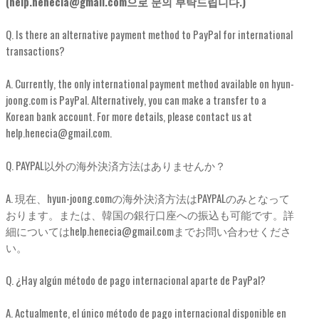
(help.henecia@gmail.com으로 문의 부탁드립니다.)
Q. Is there an alternative payment method to PayPal for international
transactions?
A. Currently, the only international payment method available on hyun-
joong.com is PayPal. Alternatively, you can make a transfer to a
Korean bank account. For more details, please contact us at
help.henecia@gmail.com.
Q. PAYPAL以外の海外決済方法はありませんか？
A. 現在、hyun-joong.comの海外決済方法はPAYPALのみとなって
おります。または、韓国の銀行口座への振込も可能です。詳
細についてはhelp.henecia@gmail.comまでお問い合わせくださ
い。
Q. ¿Hay algún método de pago internacional aparte de PayPal?
A. Actualmente, el único método de pago internacional disponible en