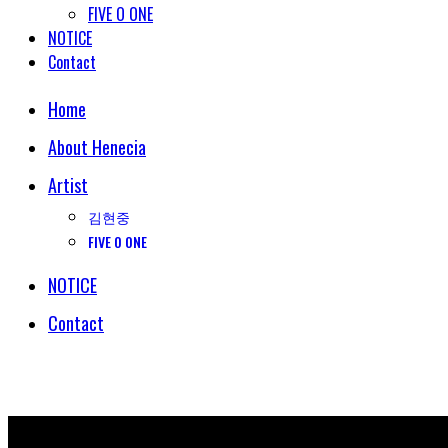
FIVE O ONE
NOTICE
Contact
Home
About Henecia
Artist
김현중
FIVE O ONE
NOTICE
Contact
© COPYRIGHT 2018 HENECIA INC. ALL RIGHTS RESERVED.