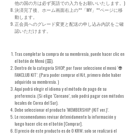
他の国の方は必ず英語での入力をお願いいたします。)
決済完了後、ホーム画面右上の**「MY」**ページに移
動します。
正会員へのグレード変更と配送の申し込み内訳をご確
認いただけます。
Tras completar la compra de su membresía, puede hacer clic en
el botón de Menú (☰).
Dentro de la categoría SHOP, por favor seleccione el menú ‘👽
FANCLUB KIT’. (Para poder comprar el Kit, primero debe haber
adquirido su membresía. )
Aquí podrá elegir el idioma y el método de pago de su
preferencia. (Si elige ‘Coreano’, solo podrá pagar con métodos
locales de Corea del Sur).
Debe seleccionar el producto ‘MEMBERSHIP (KIT ver.)’.
Le recomendamos revisar detenidamente la información y
luego hacer clic en el botón [Comprar].
El precio de este producto es de 0 KRW; solo se realizará el