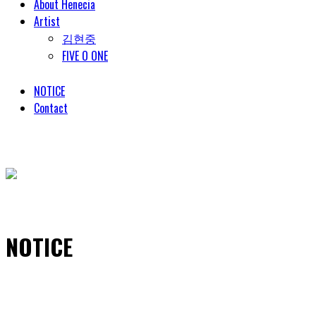
About Henecia
Artist
김현중
FIVE O ONE
NOTICE
Contact
© COPYRIGHT 2018 HENECIA INC. ALL RIGHTS RESERVED.
NOTICE